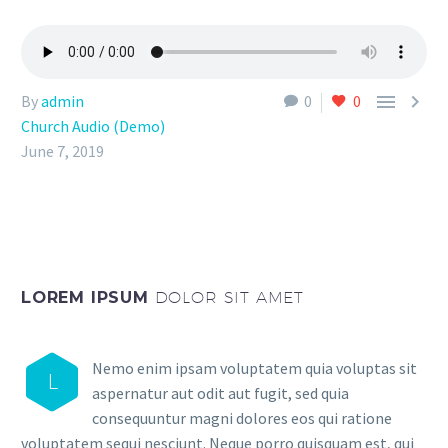


By
admin
0
0
Church Audio (Demo)
June 7, 2019
LOREM IPSUM
DOLOR SIT AMET
Nemo enim ipsam voluptatem quia voluptas sit
L
aspernatur aut odit aut fugit, sed quia
consequuntur magni dolores eos qui ratione
voluptatem sequi nesciunt. Neque porro quisquam est, qui